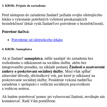
3. KROK: Prijatie do zariadenia
Pred nástupom do zariadenia žiadateľ požiada svojho ošetrujúceho
lekára o vykonanie potrebných vyšetrení preukazujúcich
bezinfekčnosť (lekár vydá žiadateľovi potvrdenie o bezinfekčnosti).
Potrebné tlačivá:
Potvrdenie od ošetrujúceho lekára
4. KROK: Samoplatca
Ak je žiadateľ
samoplatca
, môže nastúpiť do zariadenia bez
rozhodnutia o odkázanosti na sociálnu službu alebo bez
integrovaného posudku, na základe podanej
Žiadosti o uzatvorenie
zmluvy o poskytovaní sociálnej služby
. Musí však spĺňať
zdravotné dôvody, dôchodkový vek, pre ktoré je odkázaný na
poskytovanie sociálnej služby. Posúdenie vykoná riaditeľka
zariadenia v spolupráci s vedúcim sociálnym pracovníkom
a vedúcou sestrou.
Ak budete potrebovať pomoc pri vybavovaní žiadosti, neváhajte nás
kontaktovať. Radi Vám pomôžeme.