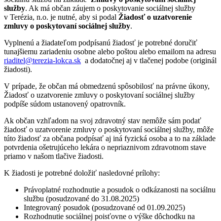
služby
. Ak má občan záujem o poskytovanie sociálnej služby
v Terézia, n.o. je nutné, aby si podal
Žiadosť o uzatvorenie
zmluvy o poskytovaní sociálnej služby
.
Vyplnenú a žiadateľom podpísanú žiadosť je potrebné doručiť
tunajšiemu zariadeniu osobne alebo poštou alebo emailom na adresu
riaditel@terezia-lokca.sk
a dodatočnej aj v tlačenej podobe (originál
žiadosti).
V prípade, že občan má obmedzenú spôsobilosť na právne úkony,
Žiadosť o uzatvorenie zmluvy o poskytovaní sociálnej služby
podpíše súdom ustanovený opatrovník.
Ak občan vzhľadom na svoj zdravotný stav nemôže sám podať
žiadosť o uzatvorenie zmluvy o poskytovaní sociálnej služby, môže
túto žiadosť za občana podpísať aj iná fyzická osoba a to na základe
potvrdenia ošetrujúceho lekára o nepriaznivom zdravotnom stave
priamo v našom tlačive žiadosti.
K žiadosti je potrebné doložiť nasledovné prílohy:
Právoplatné rozhodnutie a posudok o odkázanosti na sociálnu
službu (posudzované do 31.08.2025)
Integrovaný posudok (posudzované od 01.09.2025)
Rozhodnutie sociálnej poisťovne o výške dôchodku na