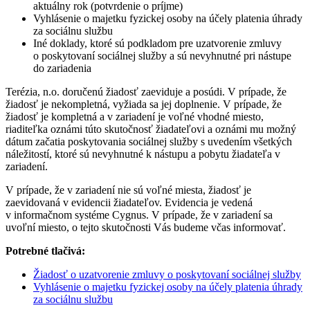
aktuálny rok (potvrdenie o príjme)
Vyhlásenie o majetku fyzickej osoby na účely platenia úhrady
za sociálnu službu
Iné doklady, ktoré sú podkladom pre uzatvorenie zmluvy
o poskytovaní sociálnej služby a sú nevyhnutné pri nástupe
do zariadenia
Terézia, n.o. doručenú žiadosť zaeviduje a posúdi. V prípade, že
žiadosť je nekompletná, vyžiada sa jej doplnenie. V prípade, že
žiadosť je kompletná a v zariadení je voľné vhodné miesto,
riaditeľka oznámi túto skutočnosť žiadateľovi a oznámi mu možný
dátum začatia poskytovania sociálnej služby s uvedením všetkých
náležitostí, ktoré sú nevyhnutné k nástupu a pobytu žiadateľa v
zariadení.
V prípade, že v zariadení nie sú voľné miesta, žiadosť je
zaevidovaná v evidencii žiadateľov. Evidencia je vedená
v informačnom systéme Cygnus. V prípade, že v zariadení sa
uvoľní miesto, o tejto skutočnosti Vás budeme včas informovať.
Potrebné tlačivá:
Žiadosť o uzatvorenie zmluvy o poskytovaní sociálnej služby
Vyhlásenie o majetku fyzickej osoby na účely platenia úhrady
za sociálnu službu