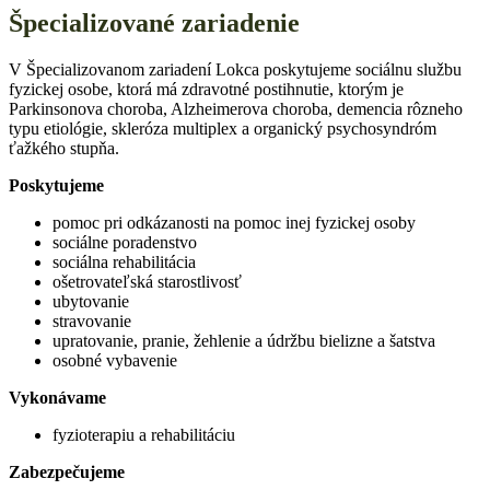
Špecializované zariadenie
V Špecializovanom zariadení Lokca poskytujeme sociálnu službu
fyzickej osobe, ktorá má zdravotné postihnutie, ktorým je
Parkinsonova choroba, Alzheimerova choroba, demencia rôzneho
typu etiológie, skleróza multiplex a organický psychosyndróm
ťažkého stupňa.
Poskytujeme
pomoc pri odkázanosti na pomoc inej fyzickej osoby
sociálne poradenstvo
sociálna rehabilitácia
ošetrovateľská starostlivosť
ubytovanie
stravovanie
upratovanie, pranie, žehlenie a údržbu bielizne a šatstva
osobné vybavenie
Vykonávame
fyzioterapiu a rehabilitáciu
Zabezpečujeme