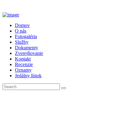
Domov
O nás
Fotogaléria
Služby
Dokumenty
Zverejňovanie
Kontakt
Recenzie
Oznamy
Jedálny lístok