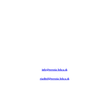
info@terezia-lokca.sk
riaditel@terezia-lokca.sk