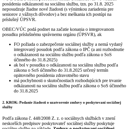
posúdenia odkázanosti na sociálnu službu, tzn. po 31.8. 2025
neposudzuje žiadne nové žiadosti (s výnimkou zariadenia pre
seniorov z vážnych dôvodov) a bez meškania ich postúpi na
príslušný ÚPSVR.
OBEC/VÚC podá podnet na začatie konania o integrovanom
posudku príslušnému správnemu orgánu (ÚPSVR), ak
FO požiada o zabezpečenie sociálnej služby a nemá vydaný
integrovaný posudok podľa zákona o IPČ (a ani rozhodnutie
o odkázanosti na sociálnu službu podľa zákona o SoS
účinného do 31.8.2025)
ak bol v posudku o odkázanosti na sociálnu službu podľa
zákona o SoS účinného do 31.8.2025 určený termín
opätovného posúdenia zdravotného stavu
má pochybnosti o skutočnostiach rozhodujúcich pre trvanie
odkázanosti na sociálnu službu podľa zákona o SoS účinného
do 31.8.2025
2. KROK: Podanie žiadosti o uzatvorenie zmluvy o poskytovaní sociálnej
služby
Podľa zákona č. 448/2008 Z. z. o sociálnych službách v znení
neskorších predpisov poskytovateľ sociálnej služby poskytuje
sociálnu službu na základe
Zmluvy o poskytovaní sociálnej